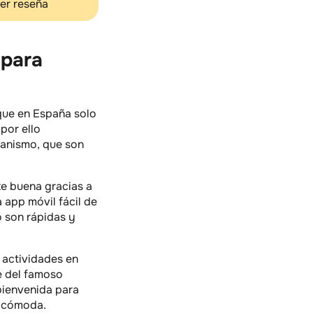
er reseña
 para
que en España solo
por ello
ganismo, que son
e buena gracias a
 app móvil fácil de
o son rápidas y
 actividades en
e del famoso
 bienvenida para
s cómoda.