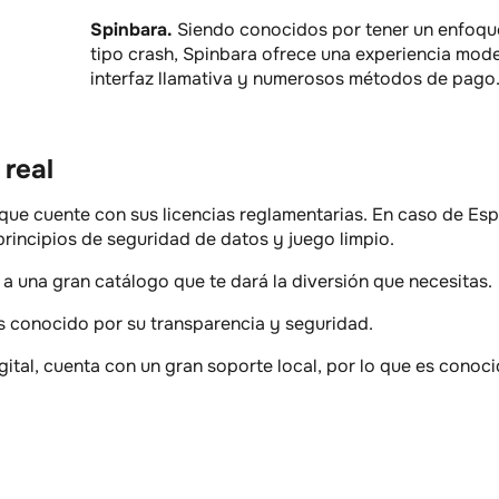
Spinbara.
Siendo conocidos por tener un enfoque
tipo crash, Spinbara ofrece una experiencia moder
interfaz llamativa y numerosos métodos de pago
 real
s que cuente con sus licencias reglamentarias. En caso de E
principios de seguridad de datos y juego limpio.
 a una gran catálogo que te dará la diversión que necesitas.
s conocido por su transparencia y seguridad.
gital, cuenta con un gran soporte local, por lo que es conoc