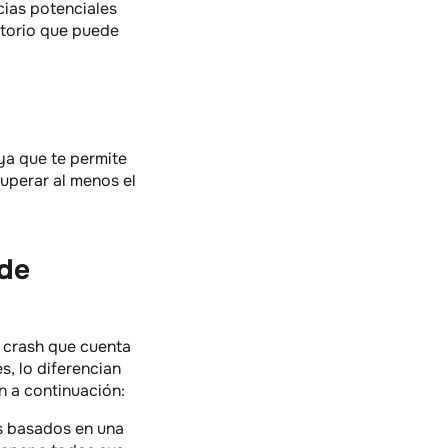
cias potenciales
atorio que puede
 ya que te permite
cuperar al menos el
 de
 crash que cuenta
s, lo diferencian
n a continuación:
s basados en una