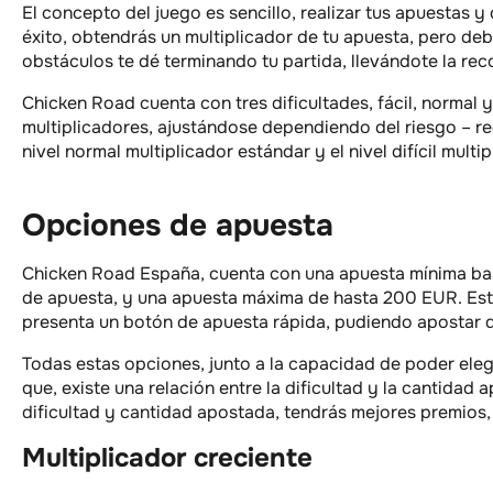
El concepto del juego es sencillo, realizar tus apuestas y
éxito, obtendrás un multiplicador de tu apuesta, pero de
obstáculos te dé terminando tu partida, llevándote la 
Chicken Road cuenta con tres dificultades, fácil, normal y 
multiplicadores, ajustándose dependiendo del riesgo – rec
nivel normal multiplicador estándar y el nivel difícil mult
Opciones de apuesta
Chicken Road España, cuenta con una apuesta mínima bast
de apuesta, y una apuesta máxima de hasta 200 EUR. Esto
presenta un botón de apuesta rápida, pudiendo apostar d
Todas estas opciones, junto a la capacidad de poder elegi
que, existe una relación entre la dificultad y la cantidad
dificultad y cantidad apostada, tendrás mejores premios, 
Multiplicador creciente