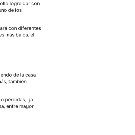
ollo logre dar con
uno de los
tará con diferentes
es más bajos, el
iendo de la casa
más, también
 o pérdidas, ya
nsa, entre mayor