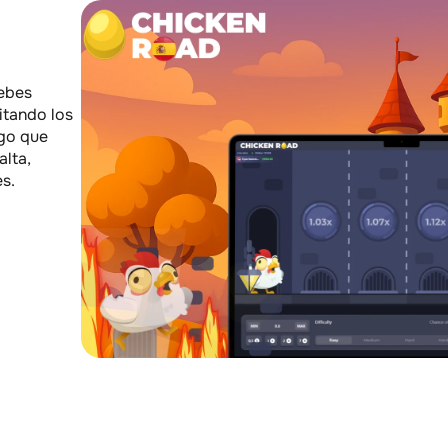
debes
itando los
ego que
alta,
s.