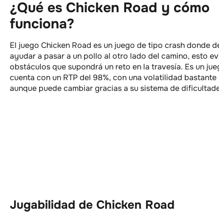
¿Qué es Chicken Road y cómo
funciona?
El juego Chicken Road es un juego de tipo crash donde 
ayudar a pasar a un pollo al otro lado del camino, esto ev
obstáculos que supondrá un reto en la travesía. Es un ju
cuenta con un RTP del 98%, con una volatilidad bastante 
aunque puede cambiar gracias a su sistema de dificultade
Jugabilidad de Chicken Road