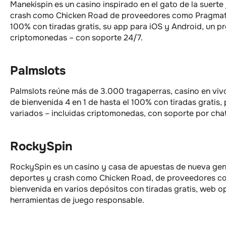
Manekispin es un casino inspirado en el gato de la suerte
crash como Chicken Road de proveedores como Pragmatic 
100% con tiradas gratis, su app para iOS y Android, un 
criptomonedas – con soporte 24/7.
Palmslots
Palmslots reúne más de 3.000 tragaperras, casino en vi
de bienvenida 4 en 1 de hasta el 100% con tiradas grati
variados – incluidas criptomonedas, con soporte por cha
RockySpin
RockySpin es un casino y casa de apuestas de nueva gene
deportes y crash como Chicken Road, de proveedores co
bienvenida en varios depósitos con tiradas gratis, web 
herramientas de juego responsable.