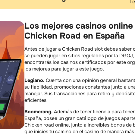
Le
Los mejores casinos online
Chicken Road en España
Antes de jugar a Chicken Road slot debes saber 
se pueden jugar en sitios regulados por la DGOJ, 
encontrarás los casinos certificados por este or
los mejores para jugar a este juego.
Legiano.
Cuenta con una opinión general bastant
su fiabilidad, promociones constantes junto a una
manejar. Sus transacciones para retiro y depósit
eficientes.
Boomerang.
Además de tener licencia para tener
España, posee un gran catálogo de juegos apart
Chicken road online, junto a increíbles bonos de
que inicies tu camino en el casino de manera má